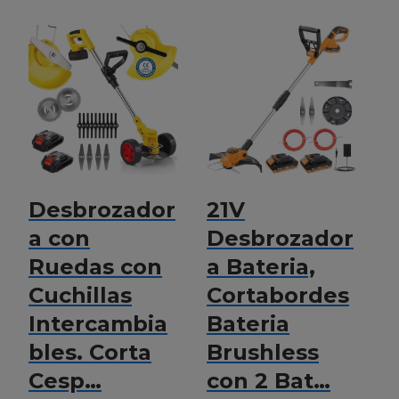
Desbrozador
21V
D
a con
Desbrozador
a
Ruedas con
a Bateria,
m
Cuchillas
Cortabordes
d
Intercambia
Bateria
d
bles. Corta
Brushless
t
Cesp…
con 2 Bat…
e