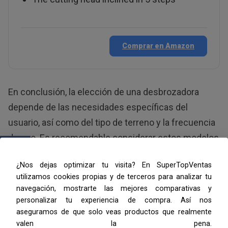
Comprar en Amazon
En conclusión, la elección de una desbrozadora
depende de las necesidades específicas del
usuario, así como del tipo de terreno y la frecuencia
de uso. Es recomendable considerar estos modelos
top ventas para asegurar una decisión informada.
¿Nos dejas optimizar tu visita? En SuperTopVentas
utilizamos cookies propias y de terceros para analizar tu
Guía de Compra para
navegación, mostrarte las mejores comparativas y
personalizar tu experiencia de compra. Así nos
Desbrozadoras
aseguramos de que solo veas productos que realmente
valen la pena.