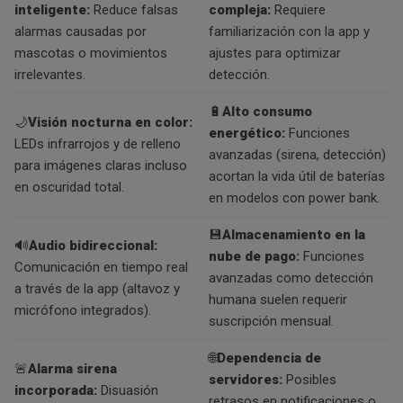
inteligente:
Reduce falsas
compleja:
Requiere
alarmas causadas por
familiarización con la app y
mascotas o movimientos
ajustes para optimizar
irrelevantes.
detección.
🔋
Alto consumo
🌙
Visión nocturna en color:
energético:
Funciones
LEDs infrarrojos y de relleno
avanzadas (sirena, detección)
para imágenes claras incluso
acortan la vida útil de baterías
en oscuridad total.
en modelos con power bank.
💾
Almacenamiento en la
🔊
Audio bidireccional:
nube de pago:
Funciones
Comunicación en tiempo real
avanzadas como detección
a través de la app (altavoz y
humana suelen requerir
micrófono integrados).
suscripción mensual.
🌐
Dependencia de
🚨
Alarma sirena
servidores:
Posibles
incorporada:
Disuasión
retrasos en notificaciones o