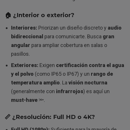
🏠 ¿Interior o exterior?
Interiores:
Priorizan un diseño discreto y
audio
bidireccional
para comunicarte. Busca
gran
angular
para ampliar cobertura en salas o
pasillos.
Exteriores:
Exigen
certificación contra el agua
y el polvo
(como IP65 o IP67) y un
rango de
temperatura amplio
. La
visión nocturna
(generalmente con
infrarrojos
) es aquí un
must-have
🔦.
📏 ¿Resolución: Full HD o 4K?
Full HD (1080p):
Suficiente para la mayoría de