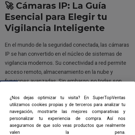
🚀 Cámaras IP: La Guía
Esencial para Elegir tu
Vigilancia Inteligente
En el mundo de la seguridad conectada, las cámaras
IP se han convertido en el núcleo de sistemas de
vigilancia modernos. Su conectividad a red permite
acceso remoto, almacenamiento en la nube y
funciones avanzadas. Sin embargo, no todas son
iguales: cada tipo está diseñado para necesidades
¿Nos dejas optimizar tu visita? En SuperTopVentas
específicas, desde el monitoreo estático de un
utilizamos cookies propias y de terceros para analizar tu
hogar hasta el control total de grandes espacios
navegación, mostrarte las mejores comparativas y
comerciales. A continuación, exploramos los tipos
personalizar tu experiencia de compra. Así nos
aseguramos de que solo veas productos que realmente
más populares y sus características distintivas.
valen la pena.