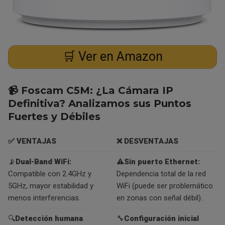
🛒 Ver en Amazon
📹 Foscam C5M: ¿La Cámara IP
Definitiva? Analizamos sus Puntos
Fuertes y Débiles
✅ VENTAJAS
❌ DESVENTAJAS
📡
Dual-Band WiFi:
⚠️
Sin puerto Ethernet:
Compatible con 2.4GHz y
Dependencia total de la red
5GHz, mayor estabilidad y
WiFi (puede ser problemático
menos interferencias.
en zonas con señal débil).
🔍
Detección humana
🔧
Configuración inicial