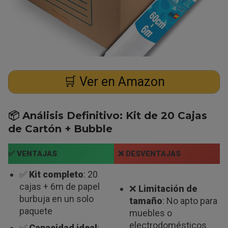
🛒 Ver en Amazon
📦 Análisis Definitivo: Kit de 20 Cajas
de Cartón + Bubble
✅ VENTAJAS
❌ DESVENTAJAS
✅
Kit completo
: 20
cajas + 6m de papel
❌
Limitación de
burbuja en un solo
tamaño
: No apto para
paquete
muebles o
electrodomésticos
✅
Capacidad ideal
: