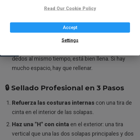
Read Our Cookie Policy
para su contenido, los objetos se moverán y
chocarán. Si es demasiado pequeña, se forzará y
romperá. Elige el
tamaño justo
.
Accept
Usa el
"método de la mano"
: Si metes la mano
Settings
en la caja y tocas el fondo y los laterales con los
dedos al mismo tiempo, está bien llena. Si hay
mucho espacio, hay que rellenar.
🔒
Sellado Profesional en 3 Pasos
Refuerza las costuras internas
con una tira de
cinta en el interior de las solapas.
Haz una "H" con cinta
en el exterior: una tira
vertical que una las dos solapas principales y dos