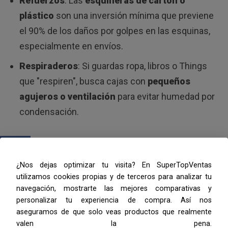
Refuerzos
: Las
esquineras de cartón o
plástico
son una inversión mínima que previene
el 90% de los daños por golpes en las esquinas,
especialmente en envíos.
Respiraderos
: Si guardas ropa, libros o Things
que "respiren", busca cajas con
pequeños
agujeros o ventilación
para evitar humedad por
condensación.
💡 Paso 3: Consejos de Oro
¿Nos dejas optimizar tu visita? En SuperTopVentas
que Nadie Te Cuenta
utilizamos cookies propias y de terceros para analizar tu
navegación, mostrarte las mejores comparativas y
personalizar tu experiencia de compra. Así nos
📏
La Trampa del Tamaño
aseguramos de que solo veas productos que realmente
valen la pena.
Regla de oro
: Si la caja es demasiado grande