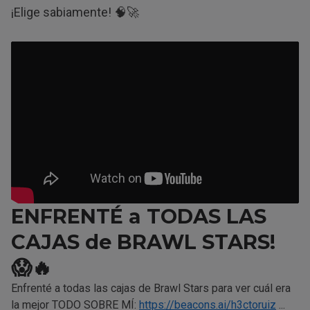
¡Elige sabiamente! 🧠🚀
ENFRENTÉ a TODAS LAS
CAJAS de BRAWL STARS!
😱🔥
Enfrenté a todas las cajas de Brawl Stars para ver cuál era
la mejor TODO SOBRE MÍ:
https://beacons.ai/h3ctoruiz
...