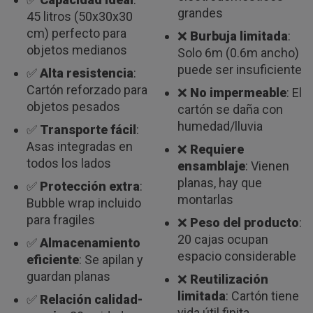
grandes
45 litros (50x30x30
cm) perfecto para
❌
Burbuja limitada
:
objetos medianos
Solo 6m (0.6m ancho)
puede ser insuficiente
✅
Alta resistencia
:
Cartón reforzado para
❌
No impermeable
: El
objetos pesados
cartón se daña con
humedad/lluvia
✅
Transporte fácil
:
Asas integradas en
❌
Requiere
todos los lados
ensamblaje
: Vienen
planas, hay que
✅
Protección extra
:
montarlas
Bubble wrap incluido
para fragiles
❌
Peso del producto
:
20 cajas ocupan
✅
Almacenamiento
espacio considerable
eficiente
: Se apilan y
guardan planas
❌
Reutilización
limitada
: Cartón tiene
✅
Relación calidad-
vida útil finita