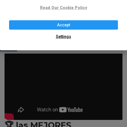
Read Our Cookie Policy
¡Y luego ya decides! 😉
Al final, la
mejor máquina es la que usarás con
Accept
gusto
. Piensa en tu rutina, tu piel y tu bolsillo. ¡Buen
Settings
afeitado! 🪒✨
🏆 las MEJORES