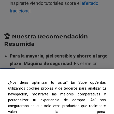
inspirarte viendo tutoriales sobre el
afeitado
tradicional
.
🏆 Nuestra Recomendación
Resumida
Para la mayoría, piel sensible y ahorro a largo
plazo:
Máquina de seguridad
. Es el mejor
balance entre experiencia, cuidado y economía.
Para el hombre moderno, ocupado y que
¿Nos dejas optimizar tu visita? En SuperTopVentas
valora su tiempo:
Máquina eléctrica rotativa
.
utilizamos cookies propias y de terceros para analizar tu
navegación, mostrarte las mejores comparativas y
Comodidad y eficiencia son su razón de ser.
personalizar tu experiencia de compra. Así nos
Para probar, viajar o uso muy esporádico:
Un
aseguramos de que solo veas productos que realmente
valen la pena.
buen kit de cartucho
de una marca reconocida.