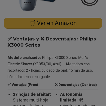
🛒 Ver en Amazon
✅ Ventajas y ❌ Desventajas: Philips
X3000 Series
Modelo analizado:
Philips X3000 Series Men’s
Electric Shaver (X3053/00, Azul) – Afeitadora con
recortador, 27 hojas, cuidado de piel, 45 min de uso,
húmedo/seco, recargable.
✅
Ventajas (Pros)
❌
Desventajas (Contras)
27 hojas de afeitar:
Autonomía
Sistema multi-hoja
limitada:
45
para un afeitado
minutos puede ser