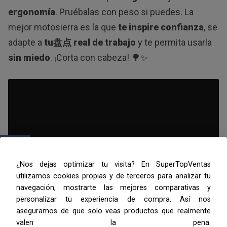
ergonomía
. Pruébalas con peso si puedes. La
mejor motosierra es la que
te inspire confianza
, se
adapte a
tu盘点 real de trabajo
y te permita usarla
sin miedo
. ¡Corta con cabeza! 🌳✨
¿Nos dejas optimizar tu visita? En SuperTopVentas
utilizamos cookies propias y de terceros para analizar tu
navegación, mostrarte las mejores comparativas y
personalizar tu experiencia de compra. Así nos
Las 5 MEJORES Motosierras
aseguramos de que solo veas productos que realmente
CALIDAD PRECIO 2026
valen la pena.