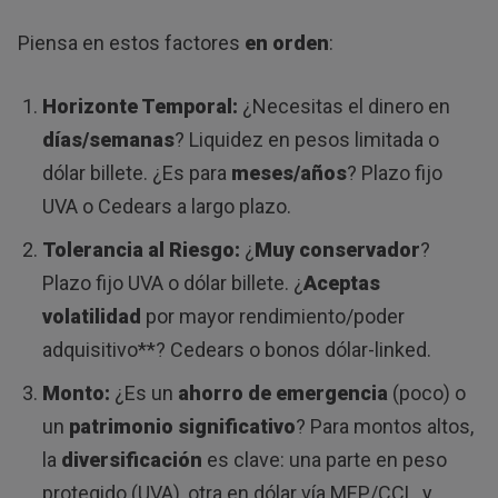
Piensa en estos factores
en orden
:
Horizonte Temporal:
¿Necesitas el dinero en
días/semanas
? Liquidez en pesos limitada o
dólar billete. ¿Es para
meses/años
? Plazo fijo
UVA o Cedears a largo plazo.
Tolerancia al Riesgo:
¿
Muy conservador
?
Plazo fijo UVA o dólar billete. ¿
Aceptas
volatilidad
por mayor rendimiento/poder
adquisitivo**? Cedears o bonos dólar-linked.
Monto:
¿Es un
ahorro de emergencia
(poco) o
un
patrimonio significativo
? Para montos altos,
la
diversificación
es clave: una parte en peso
protegido (UVA), otra en dólar vía MEP/CCL, y