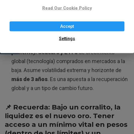
Combinación de
Plazo Fijo UVA
(para parte del
Read Our Cookie Policy
capital a 6-12 meses) +
Cedears de sectores
defensivos
(como utilities o commodities)
Accept
comprados vía MEP. Busca un balance.
Settings
Perfil Agresivo (Oportunista, capital
paciente):
Cedears y ETFs
de crecimiento
global (tecnología) comprados en mercados a la
baja. Asume volatilidad extrema y horizonte de
más de 3 años
. Es una apuesta a la recuperación
global y a un tipo de cambio futuro.
📌 Recuerda: Bajo un corralito,
la
liquidez es el nuevo oro
. Tener
acceso a un
mínimo vital en pesos
(dentro de los límites) y un