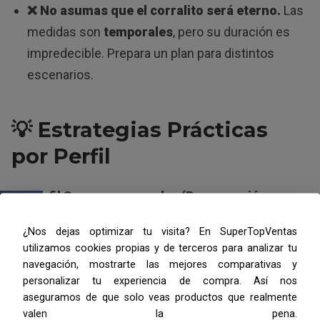
❌ No asumas que el corralito será eterno.
Las
medidas son
temporales
, pero su duración es
impredecible. Prepara un plan para distintos
escenarios.
💡 Estrategias Prácticas
por Perfil
Perfil Superconservador (Preservación
Absoluta):
Dólar billete
en caja de seguridad +
¿Nos dejas optimizar tu visita? En SuperTopVentas
Plazo Fijo UVA
para el monto que necesitas en
utilizamos cookies propias y de terceros para analizar tu
pesos a plazo fijo. Prioriza la paz mental sobre el
navegación, mostrarte las mejores comparativas y
personalizar tu experiencia de compra. Así nos
rendimiento.
aseguramos de que solo veas productos que realmente
Perfil Moderado (Protección + Rendimiento):
valen la pena.