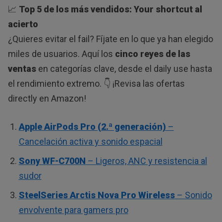
📈
Top 5 de los más vendidos: Your shortcut al
acierto
¿Quieres evitar el fail? Fíjate en lo que ya han elegido
miles de usuarios. Aquí los
cinco reyes de las
ventas
en categorías clave, desde el daily use hasta
el rendimiento extremo. 👇 ¡Revisa las ofertas
directly en Amazon!
Apple AirPods Pro (2.ª generación)
–
Cancelación activa y sonido espacial
Sony WF-C700N
– Ligeros, ANC y resistencia al
sudor
SteelSeries Arctis Nova Pro Wireless
– Sonido
envolvente para gamers pro