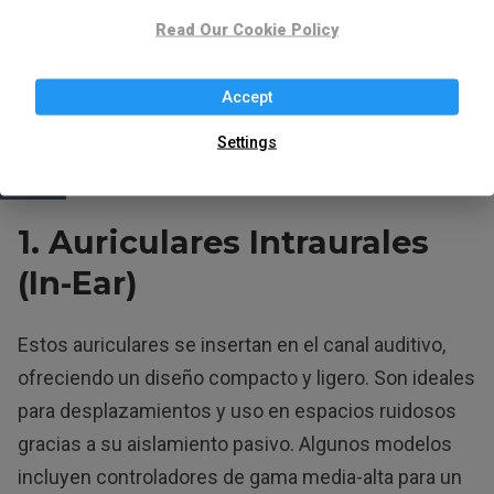
Guía Definitiva: Tipos
Read Our Cookie Policy
de Auriculares y Sus
Accept
Características
Settings
1. Auriculares Intraurales
(In-Ear)
Estos auriculares se insertan en el canal auditivo,
ofreciendo un diseño compacto y ligero. Son ideales
para desplazamientos y uso en espacios ruidosos
gracias a su aislamiento pasivo. Algunos modelos
incluyen controladores de gama media-alta para un