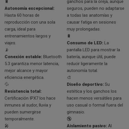
🔋
ganchos para la oreja, aunque
Autonomía excepcional:
seguros, pueden no adaptarse
Hasta 60 horas de
a todas las anatomías y
reproducción con una sola
causar fatiga en sesiones
carga, ideal para
muy prolongadas.
entrenamientos largos y
🔋
viajes.
Consumo de LED:
La
📡
pantalla LED para mostrar la
Conexión estable:
Bluetooth
batería, aunque útil, puede
5.3 garantiza menor latencia,
reducir ligeramente la
mejor alcance y mayor
autonomía total.
eficiencia energética.
🎨
💦
Diseño deportivo:
Su
Resistencia total:
estética y los ganchos los
Certificación IPX7 los hace
hacen menos versátiles para
inmunes al sudor, lluvia y
uso casual o formal fuera del
pueden sumergirse
gimnasio.
temporalmente.
🔇
🎤
Aislamiento pasivo:
Al