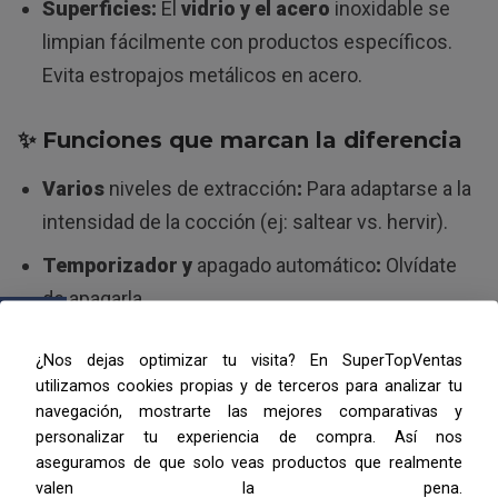
Superficies:
El
vidrio y el acero
inoxidable se
limpian fácilmente con productos específicos.
Evita estropajos metálicos en acero.
✨ Funciones que marcan la diferencia
Varios
niveles de extracción
:
Para adaptarse a la
intensidad de la cocción (ej: saltear vs. hervir).
Temporizador y
apagado automático
:
Olvídate
de apagarla.
Iluminación LED:
Más luz, menos calor y
¿Nos dejas optimizar tu visita? En SuperTopVentas
consumo. Ideal para ver bien mientras friegas.
utilizamos cookies propias y de terceros para analizar tu
navegación, mostrarte las mejores comparativas y
Conexión wifi o
control por app
(opcional):
Para
personalizar tu experiencia de compra. Así nos
encenderla desde el móvil o integrarla en un
aseguramos de que solo veas productos que realmente
hogar inteligente.
valen la pena.