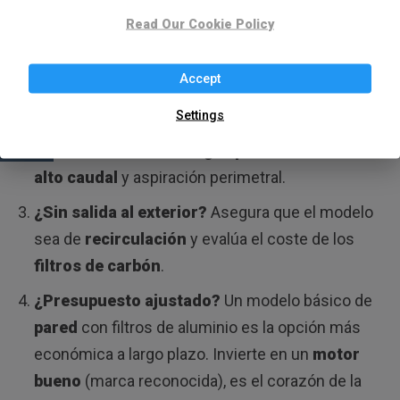
Read Our Cookie Policy
💡 Tu Decisión Final: Prioriza
Accept
¿Cocina abierta al salón?
Prioriza
bajo ruido
(<60 dB) y diseño.
Settings
¿Placa de inducción o gas potente?
Necesitas
alto caudal
y aspiración perimetral.
¿Sin salida al exterior?
Asegura que el modelo
sea de
recirculación
y evalúa el coste de los
filtros de carbón
.
¿Presupuesto ajustado?
Un modelo básico de
pared
con filtros de aluminio es la opción más
económica a largo plazo. Invierte en un
motor
bueno
(marca reconocida), es el corazón de la