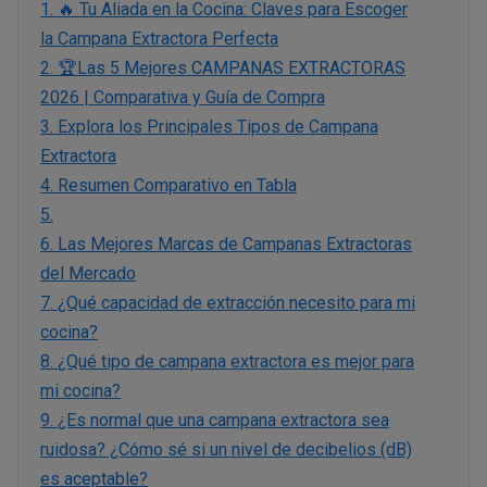
1.
🔥 Tu Aliada en la Cocina: Claves para Escoger
la Campana Extractora Perfecta
2.
🏆Las 5 Mejores CAMPANAS EXTRACTORAS
2026 | Comparativa y Guía de Compra
3.
Explora los Principales Tipos de Campana
Extractora
4.
Resumen Comparativo en Tabla
5.
6.
Las Mejores Marcas de Campanas Extractoras
del Mercado
7.
¿Qué capacidad de extracción necesito para mi
cocina?
8.
¿Qué tipo de campana extractora es mejor para
mi cocina?
9.
¿Es normal que una campana extractora sea
ruidosa? ¿Cómo sé si un nivel de decibelios (dB)
es aceptable?