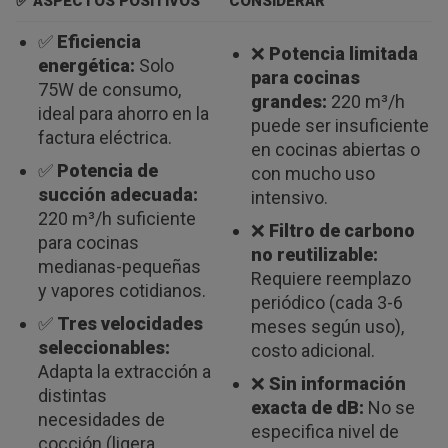
✅ ASPECTOS POSITIVOS
CONSIDERAR
✅
Eficiencia
❌
Potencia limitada
energética:
Solo
para cocinas
75W de consumo,
grandes:
220 m³/h
ideal para ahorro en la
puede ser insuficiente
factura eléctrica.
en cocinas abiertas o
✅
Potencia de
con mucho uso
succión adecuada:
intensivo.
220 m³/h suficiente
❌
Filtro de carbono
para cocinas
no reutilizable:
medianas-pequeñas
Requiere reemplazo
y vapores cotidianos.
periódico (cada 3-6
✅
Tres velocidades
meses según uso),
seleccionables:
costo adicional.
Adapta la extracción a
❌
Sin información
distintas
exacta de dB:
No se
necesidades de
especifica nivel de
cocción (ligera,