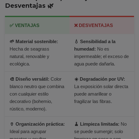
Desventajas 🌿
✅ VENTAJAS
❌ DESVENTAJAS
🌱 Material sostenible:
💧 Sensibilidad a la
Hecha de seagrass
humedad:
No es
natural, renovable y
impermeable; el exceso de
ecológica.
agua puede dañarla.
🎨 Diseño versátil:
Color
☀️ Degradación por UV:
blanco neutro que combina
La exposición solar directa
con cualquier estilo
puede amarillear o
decorativo (bohemio,
fragilizar las fibras.
rústico, moderno).
🏺 Organización práctica:
🧹 Limpieza limitada:
No
Ideal para agrupar
se puede sumergir; solo
macetas y ocultar
limpieza en seco o con