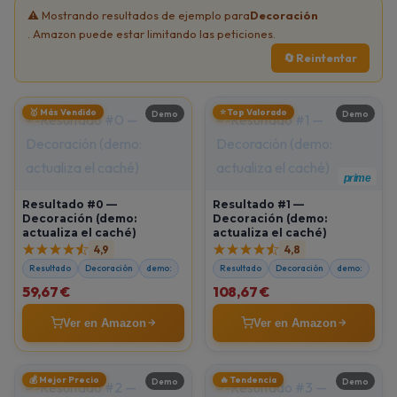
⚠️ Mostrando resultados de ejemplo para
Decoración
. Amazon puede estar limitando las peticiones.
🔄 Reintentar
🥇 Más Vendido
⭐ Top Valorado
Demo
Demo
prime
Resultado #0 —
Resultado #1 —
Decoración (demo:
Decoración (demo:
actualiza el caché)
actualiza el caché)
4,9
4,8
Resultado
Decoración
demo:
Resultado
Decoración
demo:
59,67 €
108,67 €
Ver en Amazon
Ver en Amazon
💰 Mejor Precio
🔥 Tendencia
Demo
Demo