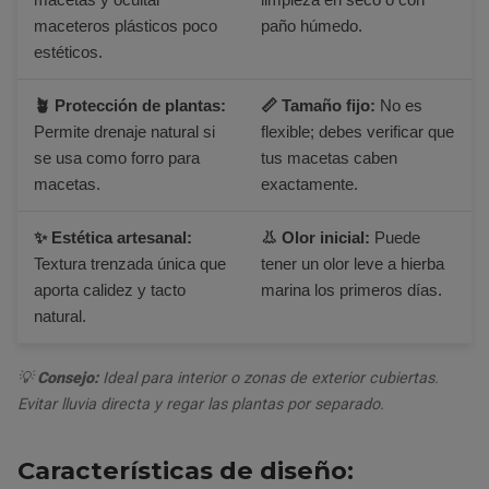
maceteros plásticos poco
paño húmedo.
estéticos.
🪴 Protección de plantas:
📏 Tamaño fijo:
No es
Permite drenaje natural si
flexible; debes verificar que
se usa como forro para
tus macetas caben
macetas.
exactamente.
✨ Estética artesanal:
👃 Olor inicial:
Puede
Textura trenzada única que
tener un olor leve a hierba
aporta calidez y tacto
marina los primeros días.
natural.
💡
Consejo:
Ideal para interior o zonas de exterior cubiertas.
Evitar lluvia directa y regar las plantas por separado.
Características de diseño: