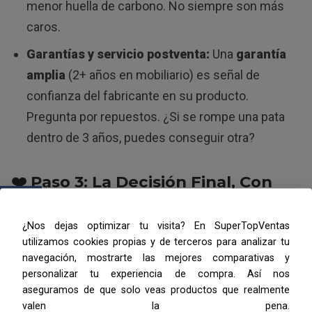
menor huella de carbono. No siempre son más
caros.
Garantías y servicio postventa:
Una
garantía
amplia
(2+ años en mobiliario) es señal de
confianza del fabricante en su producto.
Pregunta por repuestos. ¿Si se rompe una pata
dentro de 3 años, puedes conseguir otra?
❤️ Paso 3: La Decisión Final, Con
Calma
¿Nos dejas optimizar tu visita? En SuperTopVentas
Llegados aquí, tienes 2-3 opciones candidatas.
utilizamos cookies propias y de terceros para analizar tu
Última comprobación.
navegación, mostrarte las mejores comparativas y
personalizar tu experiencia de compra. Así nos
aseguramos de que solo veas productos que realmente
El «factor día a día»:
Piensa en un martes por la
valen la pena.