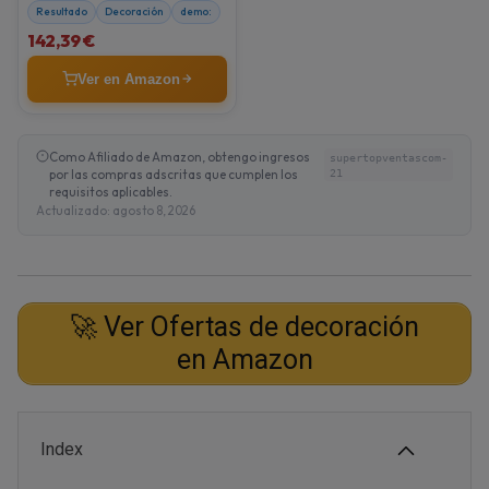
Resultado
Decoración
demo:
142,39 €
Ver en Amazon
Como Afiliado de Amazon, obtengo ingresos
supertopventascom-
por las compras adscritas que cumplen los
21
requisitos aplicables.
Actualizado: agosto 8, 2026
🚀 Ver Ofertas de decoración
en Amazon
Index