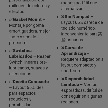
menos portátil que
millones de colores y
alternativas.
efectos.
❌
Sin Numpad
–
✅
Gasket Mount
–
Layout 65% carece de
Montaje por goma
teclado numérico,
amortiguadora, mejor
inconveniente para某
tacto y sonido
些 usuarios.
premium.
❌
Curva de
✅
Switches
Aprendizaje
–
Lubricados
– Reaper
Requiere adaptación a
Switch lineares pre-
layout compacto y
lubricados, suaves y
shortcuts.
silenciosos.
❌
Disponibilidad
✅
Diseño Compacto
Limitada
– Ventas
– Layout 65% ideal
esporádicas, difícil de
para espacios
conseguir en algunas
reducidos y
regiones.
portabilidad.