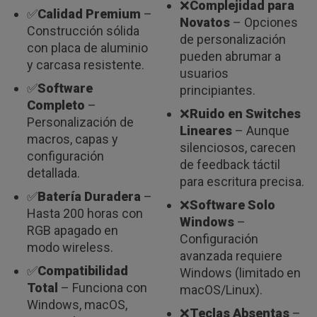
❌
Complejidad para
✅
Calidad Premium
–
Novatos
– Opciones
Construcción sólida
de personalización
con placa de aluminio
pueden abrumar a
y carcasa resistente.
usuarios
✅
Software
principiantes.
Completo
–
❌
Ruido en Switches
Personalización de
Lineares
– Aunque
macros, capas y
silenciosos, carecen
configuración
de feedback táctil
detallada.
para escritura precisa.
✅
Batería Duradera
–
❌
Software Solo
Hasta 200 horas con
Windows
–
RGB apagado en
Configuración
modo wireless.
avanzada requiere
✅
Compatibilidad
Windows (limitado en
Total
– Funciona con
macOS/Linux).
Windows, macOS,
❌
Teclas Absentas
–