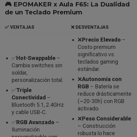
🎮 EPOMAKER x Aula F65: La Dualidad
de un Teclado Premium
✅ VENTAJAS
❌ DESVENTAJAS
❌
Precio Elevado
–
Costo premium
significativo vs
✅
Hot-Swappable
–
teclados gaming
Cambia switches sin
estándar.
soldar,
❌
Autonomía con
personalización total.
RGB
– Batería se
✅
Triple
reduce drásticamente
Conectividad
–
(~20-30h) con RGB
Bluetooth 5.1, 2.4GHz
activado.
y cable USB-C.
❌
Peso Considerable
✅
RGB Avanzado
–
– Construcción
Iluminación
robusta lo hace
personalizable con