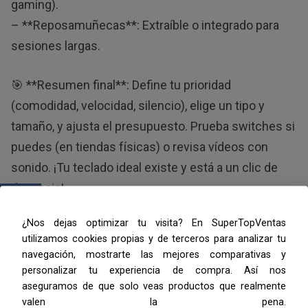
gaming).
– **Reposamuñecas**: Extraíble o integrado para
sesiones largas.
🎯 **Resumen final**: Define tu prioridad
(comodidad, velocidad, silencio), elige un tipo y
tamaño, y ajusta el presupuesto. Prueba switches si
puedes (en tiendas físicas) o revisa vídeos con
sonido. ¡Tu teclado ideal existe y está a un clic de
distancia!
¿Nos dejas optimizar tu visita? En SuperTopVentas
utilizamos cookies propias y de terceros para analizar tu
navegación, mostrarte las mejores comparativas y
personalizar tu experiencia de compra. Así nos
aseguramos de que solo veas productos que realmente
valen la pena.