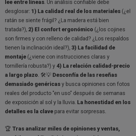
lee entre líneas
. Un análisis confiable debe
desglosar:
1) La calidad real de los materiales
(¿el
ratán se siente frágil? ¿La madera está bien
tratada?),
2) El confort ergonómico
(¿los cojines
son firmes y con relleno de calidad? ¿Los respaldos
tienen la inclinación ideal?),
3) La facilidad de
montaje
(¿viene con instrucciones claras y
tornillería robusta?) y
4) La relación calidad-precio
a largo plazo
. 🛠️💡
Desconfía de las reseñas
demasiado genéricas
y busca opiniones con fotos
reales del producto "en uso" después de semanas
de exposición al sol y la lluvia.
La honestidad en los
detalles es la clave
para evitar sorpresas.
🏆
Tras analizar miles de opiniones y ventas,