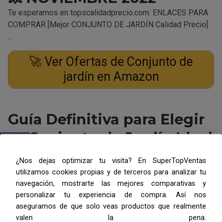
Te esperamos en topscalidadprecio.com. ENLACES PARA
COMPRAR [Mejor CONJUNTO DE JARDÍN Calidad Precio]
...
🚀 Ver Ofertas de Conjunto de
jardín en Amazon
Guía Definitiva para Elegir
tu Conjunto de Jardín Ideal
¿Nos dejas optimizar tu visita? En SuperTopVentas
Seleccionar el mobiliario perfecto para tu espacio
utilizamos cookies propias y de terceros para analizar tu
exterior depende del material, estilo y
navegación, mostrarte las mejores comparativas y
mantenimiento. A continuación, analizamos los
personalizar tu experiencia de compra. Así nos
aseguramos de que solo veas productos que realmente
tipos más populares de conjuntos de jardín,
valen la pena.