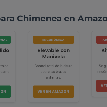
s para Chimenea en Amazo
ONAL
ERGONÓMICA
AH
dido
Elevable con
Ki
Manivela
érmica
Control total de la altura
Se gu
 carne
sobre las brasas
rincó
ardientes.
VE
ZON
VER EN AMAZON