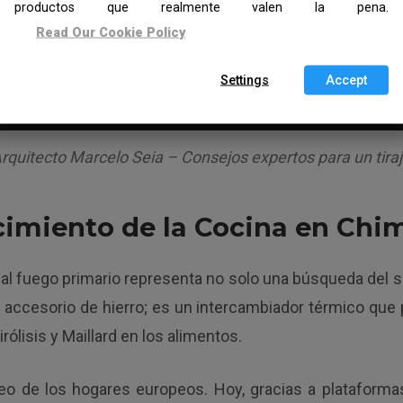
productos que realmente valen la pena.
Read Our Cookie Policy
Settings
Accept
Arquitecto Marcelo Seia – Consejos expertos para un tiraj
acimiento de la Cocina en Ch
o al fuego primario representa no solo una búsqueda del 
accesorio de hierro; es un intercambiador térmico que 
ólisis y Maillard en los alimentos.
leo de los hogares europeos. Hoy, gracias a platafor