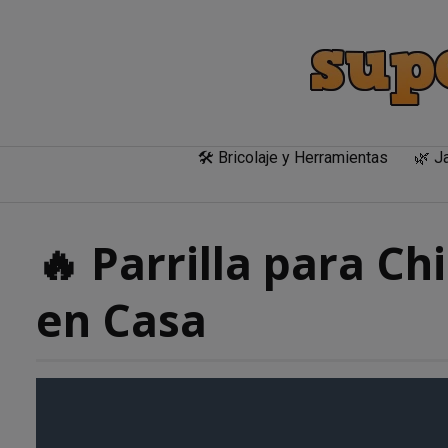
Skip
to
content
🛠️ Bricolaje y Herramientas
🌿 Ja
🔥 Parrilla para C
en Casa