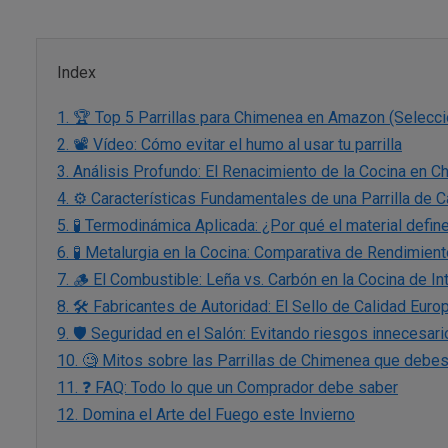
Index
1.
🏆 Top 5 Parrillas para Chimenea en Amazon (Selecc
2.
📽️ Vídeo: Cómo evitar el humo al usar tu parrilla
3.
Análisis Profundo: El Renacimiento de la Cocina en 
4.
⚙️ Características Fundamentales de una Parrilla de C
5.
🧪 Termodinámica Aplicada: ¿Por qué el material defin
6.
🧪 Metalurgia en la Cocina: Comparativa de Rendimient
7.
🪵 El Combustible: Leña vs. Carbón en la Cocina de Int
8.
🛠️ Fabricantes de Autoridad: El Sello de Calidad Euro
9.
🛡️ Seguridad en el Salón: Evitando riesgos innecesar
10.
🧐 Mitos sobre las Parrillas de Chimenea que debes
11.
❓ FAQ: Todo lo que un Comprador debe saber
12.
Domina el Arte del Fuego este Invierno