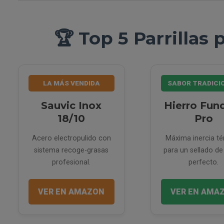
🏆 Top 5 Parrilla
LA MÁS VENDIDA
SABOR TRADICI
Sauvic Inox
Hierro Fun
18/10
Pro
Acero electropulido con
Máxima inercia t
sistema recoge-grasas
para un sellado de
profesional.
perfecto.
VER EN AMAZON
VER EN AMA