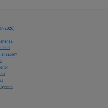
ión 2026)
Chimenea
alidad
e el sabor?
o
erior
peo
ios
 ignorar