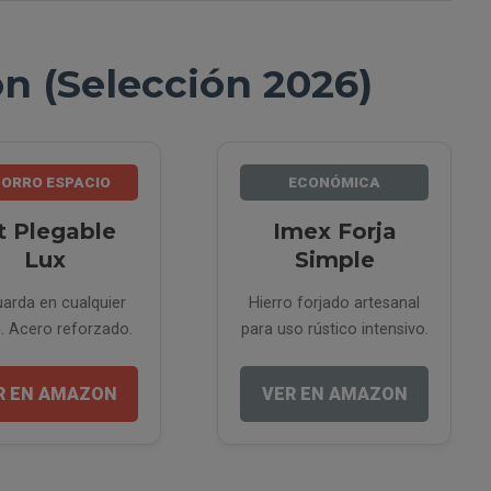
n (Selección 2026)
ORRO ESPACIO
ECONÓMICA
t Plegable
Imex Forja
Lux
Simple
arda en cualquier
Hierro forjado artesanal
n. Acero reforzado.
para uso rústico intensivo.
R EN AMAZON
VER EN AMAZON