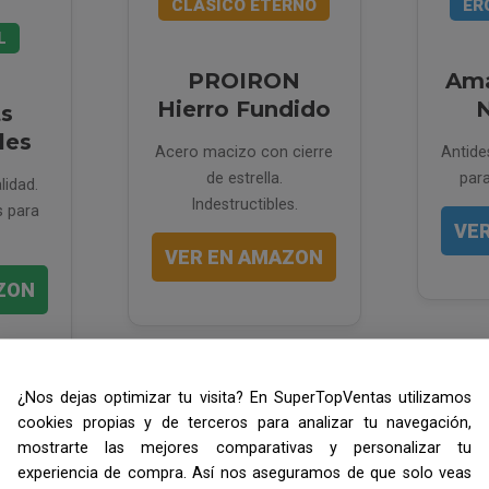
CLÁSICO ETERNO
ER
L
PROIRON
Ama
Hierro Fundido
ts
les
Acero macizo con cierre
Antide
de estrella.
para
lidad.
Indestructibles.
s para
VE
VER EN AMAZON
ZON
¿Nos dejas optimizar tu visita? En SuperTopVentas utilizamos
cookies propias y de terceros para analizar tu navegación,
mostrarte las mejores comparativas y personalizar tu
experiencia de compra. Así nos aseguramos de que solo veas