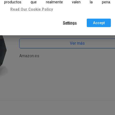
productos que realmente valen la pena.
Mancuernas hexagonales erg
Read Our Cookie Policy
de cromo y revestimiento de cau
2x8kg / 2x10kg / 1x12,5kg / 1x15kg 
Settings
Accept
4.0
Ver más
Amazon.es