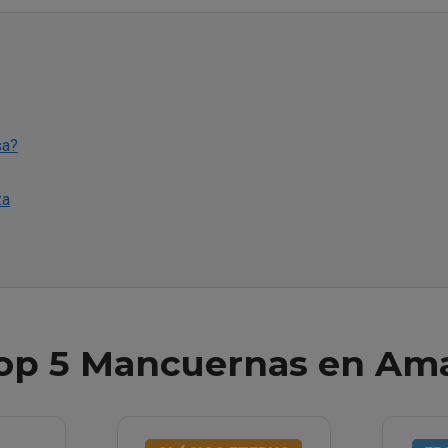
sa?
za
Top 5 Mancuernas en Am