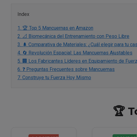
Index
1.
🏆 Top 5 Mancuernas en Amazon
2.
📐 Biomecánica del Entrenamiento con Peso Libre
3.
🌲 Comparativa de Materiales: ¿Cuál elegir para tu ca
4.
🔄 Revolución Espacial: Las Mancuernas Ajustables
5.
🏢 Los Fabricantes Líderes en Equipamiento de Fuer
6.
❓ Preguntas Frecuentes sobre Mancuernas
7.
Construye tu Fuerza Hoy Mismo
🏆 