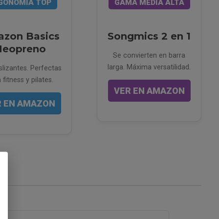
GONOMÍA TOP
GAMA MEDIA ALTA
zon Basics
Songmics 2 en 1
Neopreno
Se convierten en barra
larga. Máxima versatilidad.
slizantes. Perfectas
 fitness y pilates.
VER EN AMAZON
R EN AMAZON