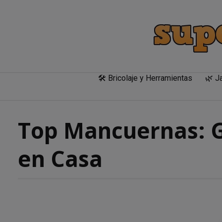
Skip
to
content
🛠️ Bricolaje y Herramientas
🌿 Ja
Top Mancuernas: G
en Casa