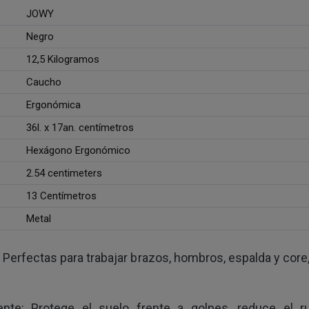
JOWY
Negro
12,5 Kilogramos
Caucho
Ergonómica
36l. x 17an. centímetros
Hexágono Ergonómico
2.54 centimeters
13 Centímetros
Metal
a: Perfectas para trabajar brazos, hombros, espalda y co
nte: Protege el suelo frente a golpes, reduce el r